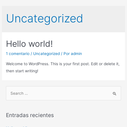
Ir
al
Uncategorized
contenido
Hello world!
1 comentario
/
Uncategorized
/ Por
admin
Welcome to WordPress. This is your first post. Edit or delete it,
then start writing!
B
u
s
c
Entradas recientes
a