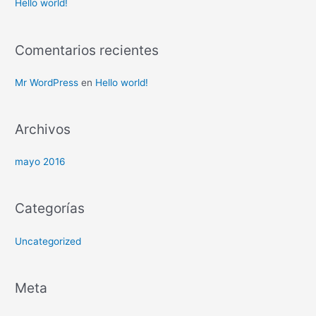
r
Hello world!
p
o
Comentarios recientes
r
:
Mr WordPress
en
Hello world!
Archivos
mayo 2016
Categorías
Uncategorized
Meta